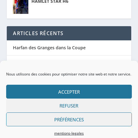
HAMLET STAR H6
ARTICLES RÉCENTS
Harfan des Granges dans la Coupe
Harfan des Granges remet ça le 21
Nous utilisons des cookies pour optimiser notre site web et notre service.
Harfan des Granges à nouveau pieds nus
ACCEPTER
Les forces 2023 pour ADTrotting
REFUSER
Le premier objectif de la saison pour Eregon
PRÉFÉRENCES
mentions-legales
© 2026| ADtrotting |
mentions légales