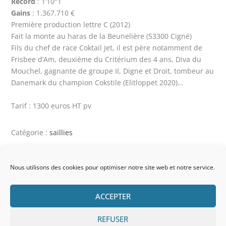
Record
: 1’10″1
Gains
: 1.367.710 €
Première production lettre C (2012)
Fait la monte au haras de la Beunelière (53300 Cigné)
Fils du chef de race Coktail Jet, il est père notamment de
Frisbee d’Am, deuxième du Critérium des 4 ans, Diva du
Mouchel, gagnante de groupe II, Digne et Droit, tombeur au
Danemark du champion Cokstile (Elitloppet 2020)…
Tarif : 1300 euros HT pv
Catégorie :
saillies
APPELEZ MOI
Nous utilisons des cookies pour optimiser notre site web et notre service.
ACCEPTER
CONTACTEZ MOI
REFUSER