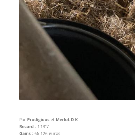
Par
Prodigious
et
Merlot D K
Record
: 1’13’’7
Gains
: 66 126 euros