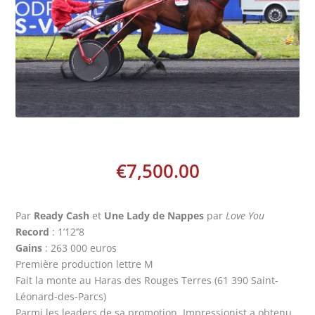
€
7,500.00
Par
Ready Cash
et
Une Lady de Nappes
par
Love You
Record
: 1’12’’8
Gains
: 263 000 euros
Première production lettre M
Fait la monte au Haras des Rouges Terres (61 390 Saint-
Léonard-des-Parcs)
Parmi les leaders de sa promotion, Impressionist a obtenu