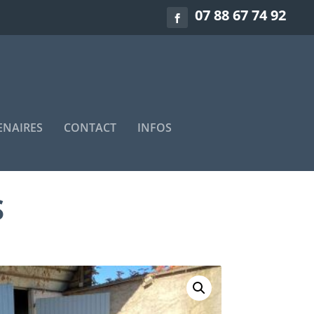
07 88 67 74 92
ENAIRES
CONTACT
INFOS
S